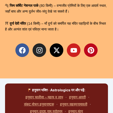
🐅
जिम कॉर्बेट नेशनल पार्क
(80 किमी) – वन्यजीव प्रेमियों के लिए एक आदर्श स्थल,
जहाँ बाघ और अन्य दुर्लभ जीव-जंतु देखे जा सकते हैं।
⛩
दुर्गा देवी मंदिर
(14 किमी) – माँ दुर्गा को समर्पित यह मंदिर पहाड़ियों के बीच स्थित
है और अत्यंत शांत एवं पवित्र माना जाता है।
F
I
X
Y
P
a
n
-
o
i
c
s
t
u
n
e
t
w
t
t
b
a
i
u
e
o
g
t
b
r
o
r
t
e
e
हनुमान भक्ति · Astrologics पर और पढ़ें:
k
a
e
s
हनुमान चालीसा – महत्व व लाभ
·
हनुमान आरती
·
m
r
t
संकट मोचन हनुमानाष्टक
·
हनुमान सहस्रनामावली
·
हनुमान द्वादश नाम स्तोत्रम्
·
हनुमान मंत्र