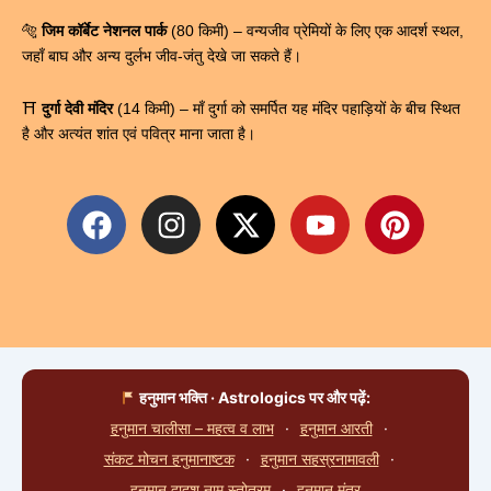
🐅
जिम कॉर्बेट नेशनल पार्क
(80 किमी) – वन्यजीव प्रेमियों के लिए एक आदर्श स्थल,
जहाँ बाघ और अन्य दुर्लभ जीव-जंतु देखे जा सकते हैं।
⛩
दुर्गा देवी मंदिर
(14 किमी) – माँ दुर्गा को समर्पित यह मंदिर पहाड़ियों के बीच स्थित
है और अत्यंत शांत एवं पवित्र माना जाता है।
F
I
X
Y
P
a
n
-
o
i
c
s
t
u
n
e
t
w
t
t
b
a
i
u
e
o
g
t
b
r
o
r
t
e
e
हनुमान भक्ति · Astrologics पर और पढ़ें:
k
a
e
s
हनुमान चालीसा – महत्व व लाभ
·
हनुमान आरती
·
m
r
t
संकट मोचन हनुमानाष्टक
·
हनुमान सहस्रनामावली
·
हनुमान द्वादश नाम स्तोत्रम्
·
हनुमान मंत्र