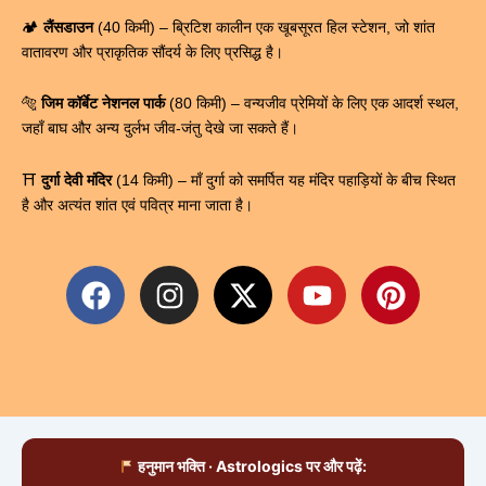
🏕️
लैंसडाउन
(40 किमी) – ब्रिटिश कालीन एक खूबसूरत हिल स्टेशन, जो शांत
वातावरण और प्राकृतिक सौंदर्य के लिए प्रसिद्ध है।
🐅
जिम कॉर्बेट नेशनल पार्क
(80 किमी) – वन्यजीव प्रेमियों के लिए एक आदर्श स्थल,
जहाँ बाघ और अन्य दुर्लभ जीव-जंतु देखे जा सकते हैं।
⛩
दुर्गा देवी मंदिर
(14 किमी) – माँ दुर्गा को समर्पित यह मंदिर पहाड़ियों के बीच स्थित
है और अत्यंत शांत एवं पवित्र माना जाता है।
F
I
X
Y
P
a
n
-
o
i
c
s
t
u
n
e
t
w
t
t
b
a
i
u
e
o
g
t
b
r
o
r
t
e
e
हनुमान भक्ति · Astrologics पर और पढ़ें:
k
a
e
s