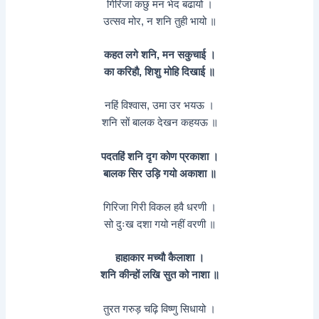
गिरिजा कछु मन भेद बढायो ।
उत्सव मोर, न शनि तुही भायो ॥
कहत लगे शनि, मन सकुचाई ।
का करिहौ, शिशु मोहि दिखाई ॥
नहिं विश्वास, उमा उर भयऊ ।
शनि सों बालक देखन कहयऊ ॥
पदतहिं शनि दृग कोण प्रकाशा ।
बालक सिर उड़ि गयो अकाशा ॥
गिरिजा गिरी विकल हवै धरणी ।
सो दुःख दशा गयो नहीं वरणी ॥
हाहाकार मच्यौ कैलाशा ।
शनि कीन्हों लखि सुत को नाशा ॥
तुरत गरुड़ चढ़ि विष्णु सिधायो ।