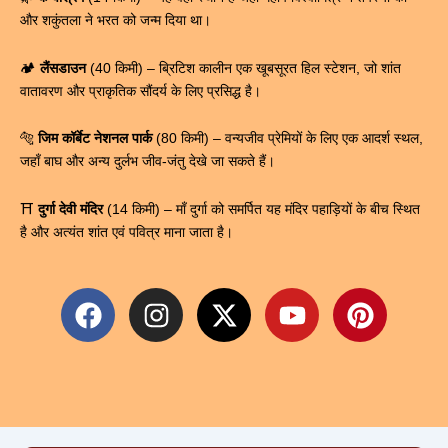
और शकुंतला ने भरत को जन्म दिया था।
🏕️
लैंसडाउन
(40 किमी) – ब्रिटिश कालीन एक खूबसूरत हिल स्टेशन, जो शांत
वातावरण और प्राकृतिक सौंदर्य के लिए प्रसिद्ध है।
🐅
जिम कॉर्बेट नेशनल पार्क
(80 किमी) – वन्यजीव प्रेमियों के लिए एक आदर्श स्थल,
जहाँ बाघ और अन्य दुर्लभ जीव-जंतु देखे जा सकते हैं।
⛩
दुर्गा देवी मंदिर
(14 किमी) – माँ दुर्गा को समर्पित यह मंदिर पहाड़ियों के बीच स्थित
है और अत्यंत शांत एवं पवित्र माना जाता है।
F
I
X
Y
P
a
n
-
o
i
c
s
t
u
n
e
t
w
t
t
b
a
i
u
e
o
g
t
b
r