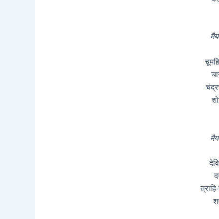
मैय
चूमह
चा
चंद्
शो
मैय
देव
द
त्राहि
श