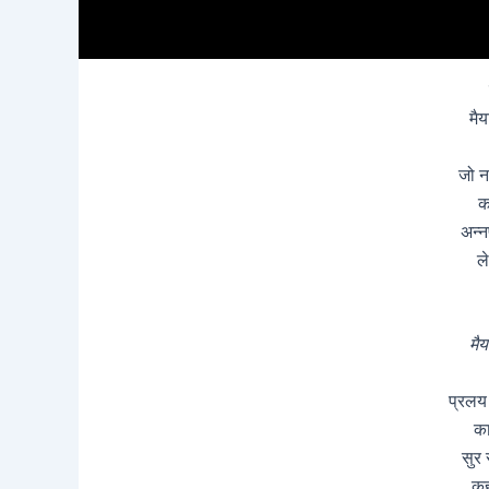
मैय
जो नही
क
अन्नप
ल
मैय
प्रलय 
का
सुर 
कह