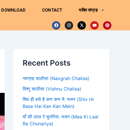
DOWNLOAD
CONTACT
भक्ति संग्रह
F
I
X
Y
P
a
n
-
o
i
c
s
t
u
n
e
t
w
t
t
b
a
i
u
e
o
g
t
b
r
o
r
t
e
e
Recent Posts
k
a
e
s
m
r
t
नवग्रह चालीसा (Navgrah Chalisa)
विष्णु चालीसा (Vishnu Chalisa)
शिव ही बसे है कण कण में: भजन (Shiv Hi
Base Hai Kan Kan Mein)
माँ की लाल रे चुनरिया: भजन (Maa Ki Laal
Re Chunariya)