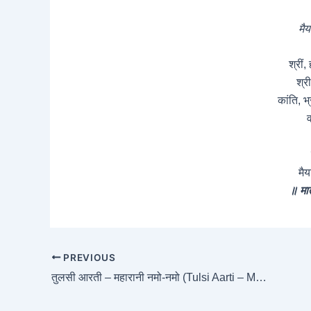
मैय
श्रीं, 
श्र
कांति, भ
व
मैय
॥ मात
PREVIOUS
तुलसी आरती – महारानी नमो-नमो (Tulsi Aarti – Maharani Namo Namo)