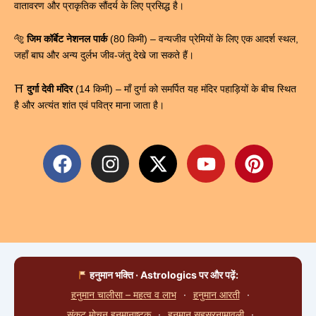
वातावरण और प्राकृतिक सौंदर्य के लिए प्रसिद्ध है।
🐅
जिम कॉर्बेट नेशनल पार्क
(80 किमी) – वन्यजीव प्रेमियों के लिए एक आदर्श स्थल,
जहाँ बाघ और अन्य दुर्लभ जीव-जंतु देखे जा सकते हैं।
⛩
दुर्गा देवी मंदिर
(14 किमी) – माँ दुर्गा को समर्पित यह मंदिर पहाड़ियों के बीच स्थित
है और अत्यंत शांत एवं पवित्र माना जाता है।
F
I
X
Y
P
a
n
-
o
i
c
s
t
u
n
e
t
w
t
t
b
a
i
u
e
o
g
t
b
r
o
r
t
e
e
हनुमान भक्ति · Astrologics पर और पढ़ें:
k
a
e
s
हनुमान चालीसा – महत्व व लाभ
·
हनुमान आरती
·
m
r
t
संकट मोचन हनुमानाष्टक
·
हनुमान सहस्रनामावली
·