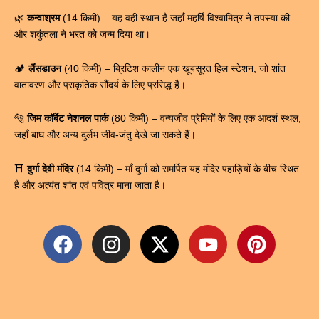
🌿
कन्वाश्रम
(14 किमी) – यह वही स्थान है जहाँ महर्षि विश्वामित्र ने तपस्या की
और शकुंतला ने भरत को जन्म दिया था।
🏕️
लैंसडाउन
(40 किमी) – ब्रिटिश कालीन एक खूबसूरत हिल स्टेशन, जो शांत
वातावरण और प्राकृतिक सौंदर्य के लिए प्रसिद्ध है।
🐅
जिम कॉर्बेट नेशनल पार्क
(80 किमी) – वन्यजीव प्रेमियों के लिए एक आदर्श स्थल,
जहाँ बाघ और अन्य दुर्लभ जीव-जंतु देखे जा सकते हैं।
⛩
दुर्गा देवी मंदिर
(14 किमी) – माँ दुर्गा को समर्पित यह मंदिर पहाड़ियों के बीच स्थित
है और अत्यंत शांत एवं पवित्र माना जाता है।
F
I
X
Y
P
a
n
-
o
i
c
s
t
u
n
e
t
w
t
t
b
a
i
u
e