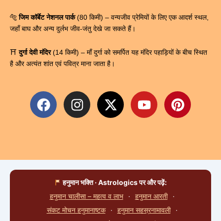
🐅
जिम कॉर्बेट नेशनल पार्क
(80 किमी) – वन्यजीव प्रेमियों के लिए एक आदर्श स्थल,
जहाँ बाघ और अन्य दुर्लभ जीव-जंतु देखे जा सकते हैं।
⛩
दुर्गा देवी मंदिर
(14 किमी) – माँ दुर्गा को समर्पित यह मंदिर पहाड़ियों के बीच स्थित
है और अत्यंत शांत एवं पवित्र माना जाता है।
F
I
X
Y
P
a
n
-
o
i
c
s
t
u
n
e
t
w
t
t
b
a
i
u
e
o
g
t
b
r
o
r
t
e
e
हनुमान भक्ति · Astrologics पर और पढ़ें:
k
a
e
s
हनुमान चालीसा – महत्व व लाभ
·
हनुमान आरती
·
m
r
t
संकट मोचन हनुमानाष्टक
·
हनुमान सहस्रनामावली
·