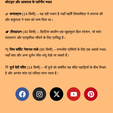
कोटद्वार और आसपास के दर्शनीय स्थल
🌿
कन्वाश्रम
(14 किमी) – यह वही स्थान है जहाँ महर्षि विश्वामित्र ने तपस्या की
और शकुंतला ने भरत को जन्म दिया था।
🏕️
लैंसडाउन
(40 किमी) – ब्रिटिश कालीन एक खूबसूरत हिल स्टेशन, जो शांत
वातावरण और प्राकृतिक सौंदर्य के लिए प्रसिद्ध है।
🐅
जिम कॉर्बेट नेशनल पार्क
(80 किमी) – वन्यजीव प्रेमियों के लिए एक आदर्श स्थल,
जहाँ बाघ और अन्य दुर्लभ जीव-जंतु देखे जा सकते हैं।
⛩
दुर्गा देवी मंदिर
(14 किमी) – माँ दुर्गा को समर्पित यह मंदिर पहाड़ियों के बीच स्थित
है और अत्यंत शांत एवं पवित्र माना जाता है।
F
I
X
Y
P
a
n
-
o
i
c
s
t
u
n
e
t
w
t
t