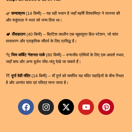
🌿
कन्वाश्रम
(14 किमी) – यह वही स्थान है जहाँ महर्षि विश्वामित्र ने तपस्या की
और शकुंतला ने भरत को जन्म दिया था।
🏕️
लैंसडाउन
(40 किमी) – ब्रिटिश कालीन एक खूबसूरत हिल स्टेशन, जो शांत
वातावरण और प्राकृतिक सौंदर्य के लिए प्रसिद्ध है।
🐅
जिम कॉर्बेट नेशनल पार्क
(80 किमी) – वन्यजीव प्रेमियों के लिए एक आदर्श स्थल,
जहाँ बाघ और अन्य दुर्लभ जीव-जंतु देखे जा सकते हैं।
⛩
दुर्गा देवी मंदिर
(14 किमी) – माँ दुर्गा को समर्पित यह मंदिर पहाड़ियों के बीच स्थित
है और अत्यंत शांत एवं पवित्र माना जाता है।
F
I
X
Y
P
a
n
-
o
i
c
s
t
u
n
e
t
w
t
t