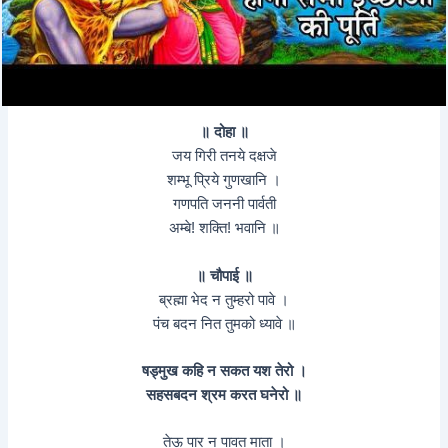
॥ दोहा ॥
जय गिरी तनये दक्षजे
शम्भू प्रिये गुणखानि ।
गणपति जननी पार्वती
अम्बे! शक्ति! भवानि ॥
॥ चौपाई ॥
ब्रह्मा भेद न तुम्हरो पावे ।
पंच बदन नित तुमको ध्यावे ॥
षड्मुख कहि न सकत यश तेरो ।
सहसबदन श्रम करत घनेरो ॥
तेऊ पार न पावत माता ।