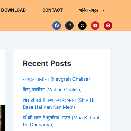
DOWNLOAD
CONTACT
भक्ति संग्रह
F
I
X
Y
P
a
n
-
o
i
c
s
t
u
n
e
t
w
t
t
b
a
i
u
e
o
g
t
b
r
o
r
t
e
e
Recent Posts
k
a
e
s
m
r
t
नवग्रह चालीसा (Navgrah Chalisa)
विष्णु चालीसा (Vishnu Chalisa)
शिव ही बसे है कण कण में: भजन (Shiv Hi
Base Hai Kan Kan Mein)
माँ की लाल रे चुनरिया: भजन (Maa Ki Laal
Re Chunariya)