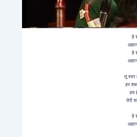
हे 
अज्ञा
हे 
अज्ञा
तू स्वर
हर शब्
हम ह
तेरी शर
हे 
अज्ञा