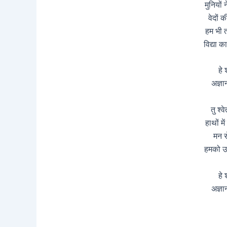
मुनियों 
वेदों क
हम भी त
विद्या 
हे 
अज्ञा
तु श्व
हाथों मे
मन से
हमको उज
हे 
अज्ञा