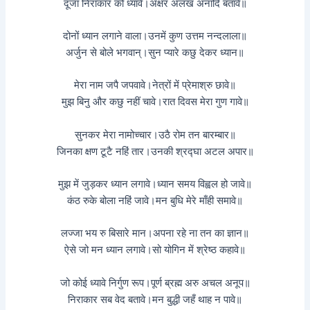
दूजा निराकार को ध्यावे।अक्षर अलख अनादि बतावे॥
दोनों ध्यान लगाने वाला।उनमें कुण उत्तम नन्दलाला॥
अर्जुन से बोले भगवान्।सुन प्यारे कछु देकर ध्यान॥
मेरा नाम जपै जपवावे।नेत्रों में प्रेमाश्रु छावे॥
मुझ बिनु और कछु नहीं चावे।रात दिवस मेरा गुण गावे॥
सुनकर मेरा नामोच्चार।उठै रोम तन बारम्बार॥
जिनका क्षण टूटै नहिं तार।उनकी श्रद्घा अटल अपार॥
मुझ में जुड़कर ध्यान लगावे।ध्यान समय विह्वल हो जावे॥
कंठ रुके बोला नहिं जावे।मन बुधि मेरे माँही समावे॥
लज्जा भय रु बिसारे मान।अपना रहे ना तन का ज्ञान॥
ऐसे जो मन ध्यान लगावे।सो योगिन में श्रेष्ठ कहावे॥
जो कोई ध्यावे निर्गुण रूप।पूर्ण ब्रह्म अरु अचल अनूप॥
निराकार सब वेद बतावे।मन बुद्धी जहँ थाह न पावे॥