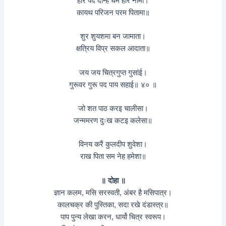
हरि पद दीन्ह धर्म हरि नामा।
कायथ परिजन परम पितामा॥
शुर शुयशमा बन जामाता।
क्षत्रिय विप्र सकल आदाता॥
जय जय चित्रगुप्त गुसांई।
गुरूवर गुरू पद पाय सहाई॥ ४० ॥
जो शत पाठ करइ चालीसा।
जन्ममरण दुःख कटइ कलेसा॥
विनय करैं कुलदीप शुवेशा।
राख पिता सम नेह हमेशा॥
॥ दोहा ॥
ज्ञान कलम, मसि सरस्वती, अंबर है मसिपात्र।
कालचक्र की पुस्तिका, सदा रखे दंडास्त्र॥
पाप पुन्य लेखा करन, धार्यो चित्र स्वरूप।