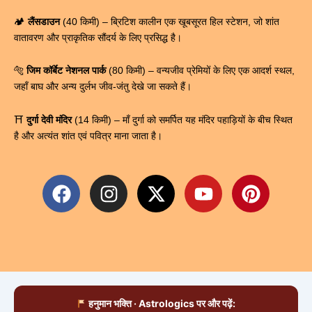
🏕️
लैंसडाउन
(40 किमी) – ब्रिटिश कालीन एक खूबसूरत हिल स्टेशन, जो शांत
वातावरण और प्राकृतिक सौंदर्य के लिए प्रसिद्ध है।
🐅
जिम कॉर्बेट नेशनल पार्क
(80 किमी) – वन्यजीव प्रेमियों के लिए एक आदर्श स्थल,
जहाँ बाघ और अन्य दुर्लभ जीव-जंतु देखे जा सकते हैं।
⛩
दुर्गा देवी मंदिर
(14 किमी) – माँ दुर्गा को समर्पित यह मंदिर पहाड़ियों के बीच स्थित
है और अत्यंत शांत एवं पवित्र माना जाता है।
F
I
X
Y
P
a
n
-
o
i
c
s
t
u
n
e
t
w
t
t
b
a
i
u
e
o
g
t
b
r
o
r
t
e
e
हनुमान भक्ति · Astrologics पर और पढ़ें: