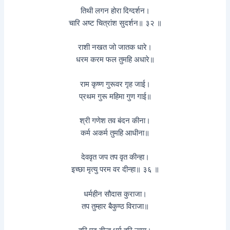
तिथी लगन होरा दिग्दर्शन।
चारि अष्ट चित्रांश सुदर्शन॥ ३२ ॥
राशी नखत जो जातक धारे।
धरम करम फल तुमहि अधारे॥
राम कृष्ण गुरूवर गृह जाई।
प्रथम गुरू महिमा गुण गाई॥
श्री गणेश तव बंदन कीना।
कर्म अकर्म तुमहि आधीना॥
देववृत जप तप वृत कीन्हा।
इच्छा मृत्यु परम वर दीन्हा॥ ३६ ॥
धर्महीन सौदास कुराजा।
तप तुम्हार बैकुण्ठ विराजा॥