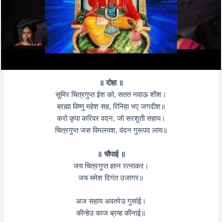
॥ दोहा ॥
सुमिर चित्रगुप्त ईश को, सतत नवाऊ शीश।
ब्रह्मा विष्णु महेश सह, रिनिहा भए जगदीश॥
करो कृपा करिवर वदन, जो सरशुती सहाय।
चित्रगुप्त जस विमलयश, वंदन गुरूपद लाय॥
॥ चौपाई ॥
जय चित्रगुप्त ज्ञान रत्नाकर।
जय यमेश दिगंत उजागर॥
अज सहाय अवतरेउ गुसांई।
कीन्हेउ काज ब्रम्ह कीनाई॥